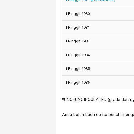
1 Ringgit 1980
1 Ringgit 1981
1 Ringgit 1982
1 Ringgit 1984
1 Ringgit 1985
1 Ringgit 1986
*UNC=UNCIRCULATED (grade duit syi
Anda boleh baca cerita penuh mengenai