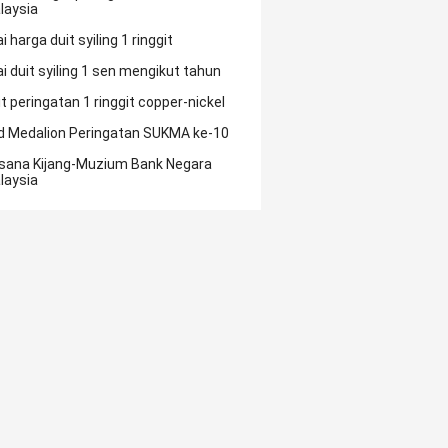
laysia
ai harga duit syiling 1 ringgit
ai duit syiling 1 sen mengikut tahun
it peringatan 1 ringgit copper-nickel
d Medalion Peringatan SUKMA ke-10
sana Kijang-Muzium Bank Negara
laysia