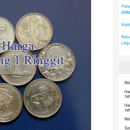
Pela
BN
Kole
Kelu
Lagu
Nil
Ha
ta
Ha
ta
Nil
Se