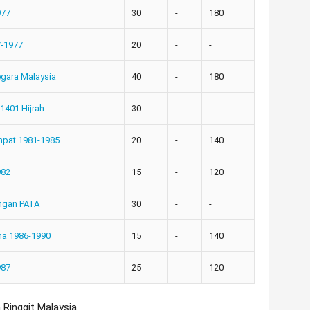
977
30
-
180
7-1977
20
-
-
gara Malaysia
40
-
180
1401 Hijrah
30
-
-
mpat 1981-1985
20
-
140
982
15
-
120
angan PATA
30
-
-
ma 1986-1990
15
-
140
987
25
-
120
Ringgit Malaysia