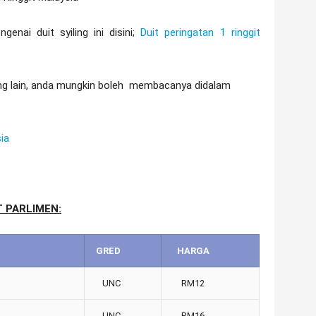
enai duit syiling ini disini;
Duit peringatan 1 ringgit
yang lain, anda mungkin boleh membacanya didalam
ia
T PARLIMEN:
GRED
HARGA
UNC
RM12
UNC
RM16