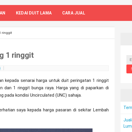
TAN
KEDAI DUIT LAMA
CARA JUAL
1 ringgit
g 1 ringgit
G
kan kepada senarai harga untuk duit peringatan 1 ringgit
men dan 1 ringgit bunga raya. Harga yang di paparkan di
ling pada kondisi Uncirculated (UNC) sahaja.
Temp
merhatian saya kepada harga pasaran di sekitar Lembah
Jual
Lum