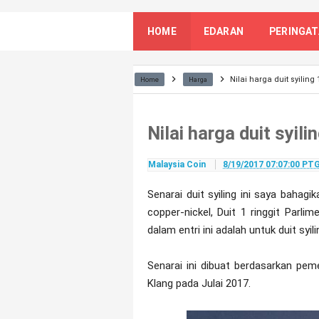
HOME
EDARAN
PERINGA
Nilai harga duit syiling 
Home
Harga
Nilai harga duit syilin
Malaysia Coin
8/19/2017 07:07:00 PT
Senarai duit syiling ini saya bahagi
copper-nickel, Duit 1 ringgit Parli
dalam entri ini adalah untuk duit syi
Senarai ini dibuat berdasarkan pe
Klang pada Julai 2017.