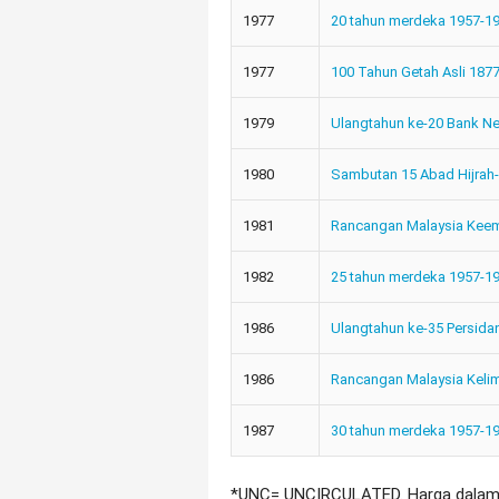
1977
20 tahun merdeka 1957-1
1977
100 Tahun Getah Asli 187
1979
Ulangtahun ke-20 Bank Ne
1980
Sambutan 15 Abad Hijrah-
1981
Rancangan Malaysia Kee
1982
25 tahun merdeka 1957-1
1986
Ulangtahun ke-35 Persid
1986
Rancangan Malaysia Keli
1987
30 tahun merdeka 1957-1
*UNC= UNCIRCULATED. Harga dalam 