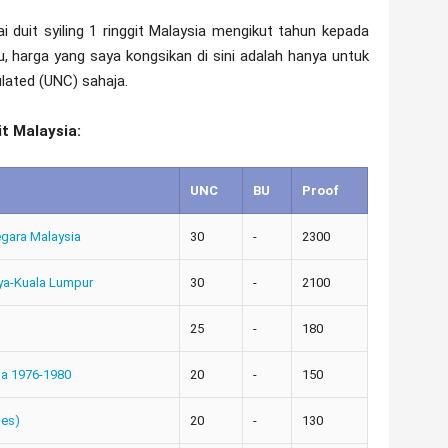
ilai duit syiling 1 ringgit Malaysia mengikut tahun kepada
u, harga yang saya kongsikan di sini adalah hanya untuk
lated (UNC) sahaja.
it Malaysia:
UNC
BU
Proof
gara Malaysia
30
-
2300
ya-Kuala Lumpur
30
-
2100
25
-
180
ga 1976-1980
20
-
150
mes)
20
-
130