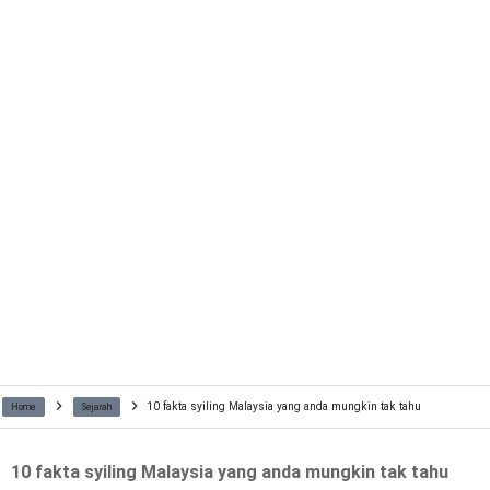
10 fakta syiling Malaysia yang anda mungkin tak tahu
Home
Sejarah
10 fakta syiling Malaysia yang anda mungkin tak tahu