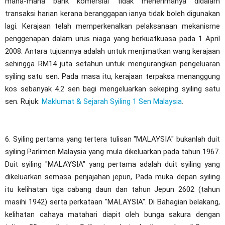
mana-mana bank komersial tidak menerimanya didalam
transaksi harian kerana beranggapan ianya tidak boleh digunakan
lagi. Kerajaan telah memperkenalkan pelaksanaan mekanisme
penggenapan dalam urus niaga yang berkuatkuasa pada 1 April
2008. Antara tujuannya adalah untuk menjimatkan wang kerajaan
sehingga RM14 juta setahun untuk mengurangkan pengeluaran
syiling satu sen. Pada masa itu, kerajaan terpaksa menanggung
kos sebanyak 4.2 sen bagi mengeluarkan sekeping syiling satu
sen. Rujuk:
Maklumat & Sejarah Syiling 1 Sen Malaysia
.
6. Syiling pertama yang tertera tulisan "MALAYSIA" bukanlah duit
syiling Parlimen Malaysia yang mula dikeluarkan pada tahun 1967.
Duit syiling "MALAYSIA" yang pertama adalah duit syiling yang
dikeluarkan semasa penjajahan jepun, Pada muka depan syiling
itu kelihatan tiga cabang daun dan tahun Jepun 2602 (tahun
masihi 1942) serta perkataan "MALAYSIA". Di Bahagian belakang,
kelihatan cahaya matahari diapit oleh bunga sakura dengan