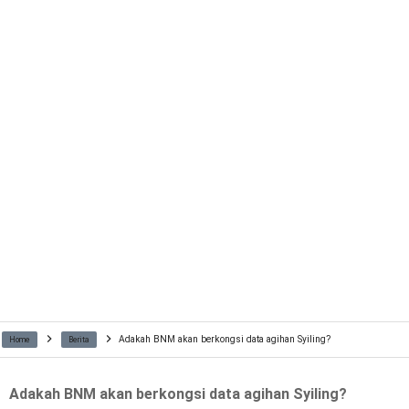
Adakah BNM akan berkongsi data agihan Syiling?
Home
Berita
Adakah BNM akan berkongsi data agihan Syiling?