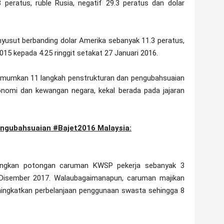
3 peratus, ruble Rusia, negatif 29.3 peratus dan dolar
menyusut berbanding dolar Amerika sebanyak 11.3 peratus,
2015 kepada 4.25 ringgit setakat 27 Januari 2016.
umumkan 11 langkah penstrukturan dan pengubahsuaian
nomi dan kewangan negara, kekal berada pada jajaran
engubahsuaian #Bajet2016 Malaysia:
rangkan potongan caruman KWSP pekerja sebanyak 3
Disember 2017. Walaubagaimanapun, caruman majikan
meningkatkan perbelanjaan penggunaan swasta sehingga 8