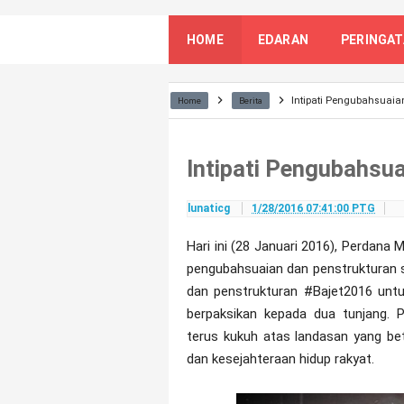
HOME
EDARAN
PERINGA
Intipati Pengubahsuaian
Home
Berita
Intipati Pengubahsua
lunaticg
1/28/2016 07:41:00 PTG
Hari ini (28 Januari 2016), Perdana
pengubahsuaian dan penstrukturan
dan penstrukturan #Bajet2016 un
berpaksikan kepada dua tunjang.
terus kukuh atas landasan yang be
dan kesejahteraan hidup rakyat.