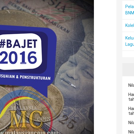
Pela
BN
Kole
Kelu
Lagu
Nil
Ha
ta
Ha
ta
Nil
Nil