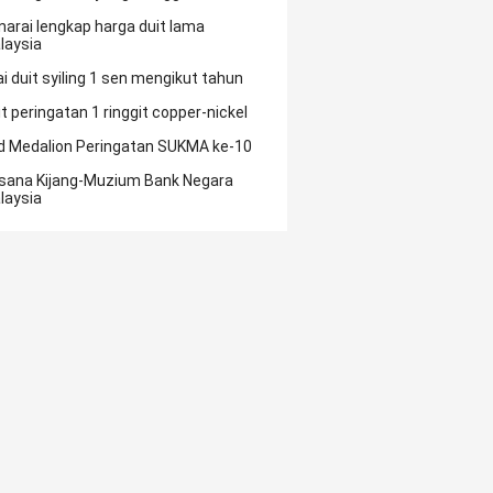
narai lengkap harga duit lama
laysia
ai duit syiling 1 sen mengikut tahun
it peringatan 1 ringgit copper-nickel
d Medalion Peringatan SUKMA ke-10
sana Kijang-Muzium Bank Negara
laysia