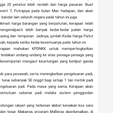
ga 20 peratus lebih rendah dari harga pasaran. Buat
resint 7, Putrajaya pada bulan Mac hadapan, dan akan
 bandar lain seluruh negara pada tahun ini juga.
mati harga barangan yang berpatutan, kerajaan telah
genalpasti lebih banyak kedai-kedai jualan harga
 asing dan tempatan. Jadinya, jumlah Kedai Harga Patut
uah, kepada seribu kedai kesemuanya pada tahun ini.
rajaan mahukan KPDNKK untuk mempertingkatkan
tindakan undang-undang ke atas peniaga-peniaga yang
l kesempatan mengaut keuntungan yang berlipat ganda
ib para pesawah, serta meningkatkan pengeluaran padi,
unai sebanyak 50 ringgit bagi setiap 1 tan metrik padi
 pengeluaran padi. Pada masa yang sama, Kerajaan akan
emutuan sebenar padi melalui sistem penggredan
golongan rakyat yang terkesan akibat kenaikan kos sara
kin tegar. Makanya, program MyBeras diperkenalkan, di