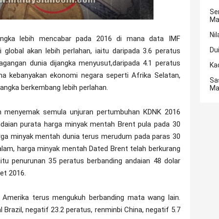
Se
Ma
Nil
ijangka lebih mencabar pada 2016 di mana data IMF
Du
lobal akan lebih perlahan, iaitu daripada 3.6 peratus
rdagangan dunia dijangka menyusut,daripada 4.1 peratus
Ka
ana kebanyakan ekonomi negara seperti Afrika Selatan,
Sa
ijangka berkembang lebih perlahan.
Ma
an menyemak semula unjuran pertumbuhan KDNK 2016
ndaian purata harga minyak mentah Brent pula pada 30
arga minyak mentah dunia terus merudum pada paras 30
alam, harga minyak mentah Dated Brent telah berkurang
aitu penurunan 35 peratus berbanding andaian 48 dolar
et 2016.
ar Amerika terus mengukuh berbanding mata wang lain.
Brazil, negatif 23.2 peratus, renminbi China, negatif 5.7