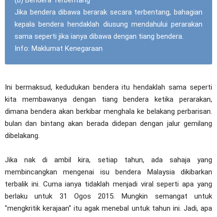
(b) Bendera Terbentang
Jika bendera dibawa berarak secara terbentang, bahagian
kepala bendera hendaklah diusung mendahului perarakan
sama seperti jika ianya dibawa dengan tiang bendera.
Info: Maklumat Kenegaraan
Ini bermaksud, kedudukan bendera itu hendaklah sama seperti
kita membawanya dengan tiang bendera ketika perarakan,
dimana bendera akan berkibar menghala ke belakang perbarisan.
bulan dan bintang akan berada didepan dengan jalur gemilang
dibelakang.
Jika nak di ambil kira, setiap tahun, ada sahaja yang
membincangkan mengenai isu bendera Malaysia dikibarkan
terbalik ini. Cuma ianya tidaklah menjadi viral seperti apa yang
berlaku untuk 31 Ogos 2015. Mungkin semangat untuk
"mengkritik kerajaan" itu agak menebal untuk tahun ini. Jadi, apa