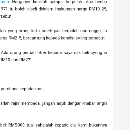
lama.
Harganya tidaklah sampai berpuluh atau beribu
t 1971 tu boleh dibeli didalam lingkungan harga RM10-25,
rsebut.
ah yang orang kata boleh jual berpuluh ribu ringgit tu
arga RM2-5, bergantung kepada kondisi syiling tersebut.
? Ada orang pernah
offer
kepada saya nak beli syiling ni
 RM10 dan RM2?"
ng pembaca kepada kami.
ajarlah rajin membaca, jangan asyik dengar khabar angin
beli RM5,000, jual sahajalah kepada dia, kami bukannya