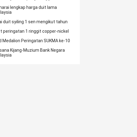
narai lengkap harga duit lama
laysia
ai duit syiling 1 sen mengikut tahun
it peringatan 1 ringgit copper-nickel
d Medalion Peringatan SUKMA ke-10
sana Kijang-Muzium Bank Negara
laysia