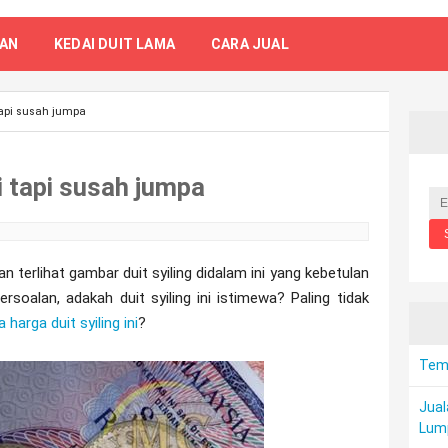
TAN
KEDAI DUIT LAMA
CARA JUAL
tapi susah jumpa
i tapi susah jumpa
n terlihat gambar duit syiling didalam ini yang kebetulan
ersoalan, adakah duit syiling ini istimewa? Paling tidak
harga duit syiling ini
?
Temp
Jual
Lum