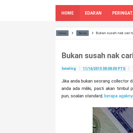
HOME
EDARAN
PERINGA
Bukan susah nak cari 
Home
Berita
Bukan susah nak car
lunaticg
11/16/2015 08:08:00 PTG
Jika anda bukan seorang collector da
anda ada miliki, pasti akan timbul p
pun, soalan
standard,
berapa agaknya 