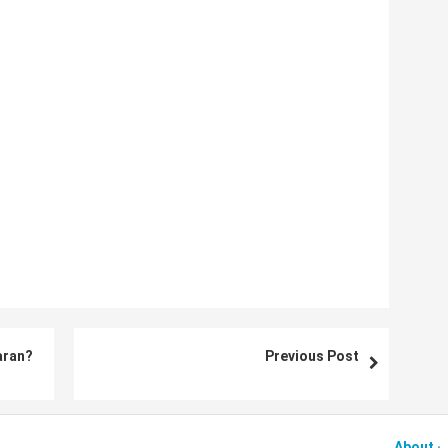
aran?
Previous Post
About