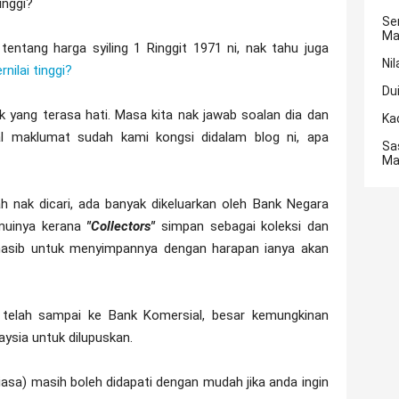
inggi?
Se
Ma
tentang harga syiling 1 Ringgit 1971 ni, nak tahu juga
Nil
nilai tinggi?
Du
lak yang terasa hati. Masa kita nak jawab soalan dia dan
Ka
hal maklumat sudah kami kongsi didalam blog ni, apa
Sa
Ma
ah nak dicari, ada banyak dikeluarkan oleh Bank Negara
muinya kerana
"Collectors"
simpan sebagai koleksi dan
sib untuk menyimpannya dengan harapan ianya akan
bila telah sampai ke Bank Komersial, besar kemungkinan
ysia untuk dilupuskan.
iasa) masih boleh didapati dengan mudah jika anda ingin