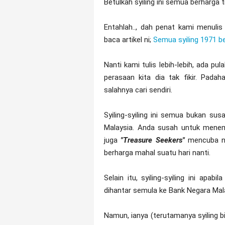
Betulkah syiling ini semua berharga t
Entahlah.., dah penat kami menulis 
baca artikel ni;
Semua syiling 1971 ber
Nanti kami tulis lebih-lebih, ada pu
perasaan kita dia tak fikir. Pada
salahnya cari sendiri.
Syiling-syiling ini semua bukan sus
Malaysia. Anda susah untuk mene
juga
"Treasure Seekers"
mencuba na
berharga mahal suatu hari nanti.
Selain itu, syiling-syiling ini apa
dihantar semula ke Bank Negara Mala
Namun, ianya (terutamanya syiling b