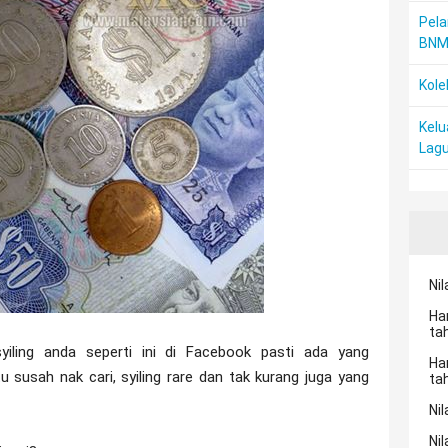
Pela
BN
Kole
Kelu
Lagu
Nil
Ha
ta
iling anda seperti ini di Facebook pasti ada yang
Ha
u susah nak cari, syiling rare dan tak kurang juga yang
ta
Nil
Nil