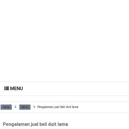
MENU
Pengalaman jual beli duit lama
Home
Berita
Pengalaman jual beli duit lama