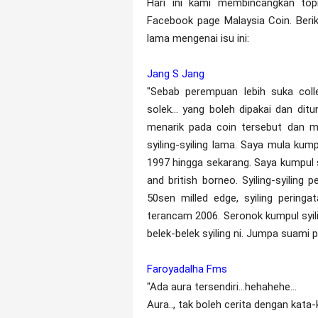
Hari ini kami membincangkan to
Facebook page Malaysia Coin. Beri
lama mengenai isu ini:
Jang S Jang
"Sebab perempuan lebih suka colle
solek... yang boleh dipakai dan dit
menarik pada coin tersebut dan m
syiling-syiling lama. Saya mula ku
1997 hingga sekarang. Saya kumpul s
and british borneo. Syiling-syilin
50sen milled edge, syiling pering
terancam 2006. Seronok kumpul syili
belek-belek syiling ni. Jumpa suami pu
Faroyadalha Fms
"Ada aura tersendiri...hehahehe...
Aura.., tak boleh cerita dengan kata