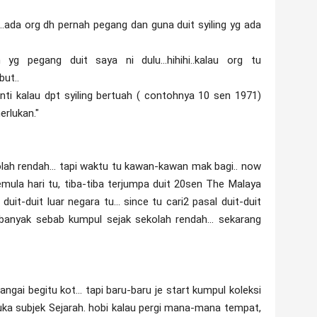
ti..ada org dh pernah pegang dan guna duit syiling yg ada
 yg pegang duit saya ni dulu...hihihi..kalau org tu
but..
anti kalau dpt syiling bertuah ( contohnya 10 sen 1971)
rlukan."
ķolah rendah... tapi waktu tu kawan-kawan mak bagi.. now
semula hari tu, tiba-tiba terjumpa duit 20sen The Malaya
uit-duit luar negara tu... since tu cari2 pasal duit-duit
g banyak sebab kumpul sejak sekolah rendah... sekarang
gai begitu kot... tapi baru-baru je start kumpul koleksi
 suka subjek Sejarah. hobi kalau pergi mana-mana tempat,