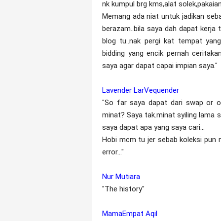
nk kumpul brg kms,alat solek,pakaia
Memang ada niat untuk jadikan sebag
berazam..bila saya dah dapat kerja 
blog tu..nak pergi kat tempat yang
bidding yang encik pernah ceritaka
saya agar dapat capai impian saya."
Lavender LarVequender
"So far saya dapat dari swap or ora
minat? Saya tak.minat syiling lama sa
saya dapat apa yang saya cari...
Hobi mcm tu jer sebab koleksi pun ma
error..."
Nur Mutiara
"The history"
MamaEmpat Aqil