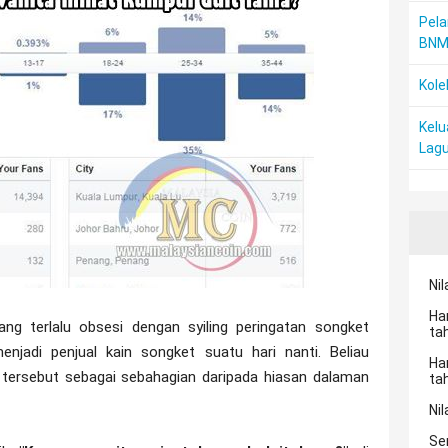
Pela
BN
Kole
Kelu
Lagu
Nil
Ha
ng terlalu obsesi dengan syiling peringatan songket
ta
menjadi penjual kain songket suatu hari nanti. Beliau
Ha
g tersebut sebagai sebahagian daripada hiasan dalaman
ta
Nil
Se