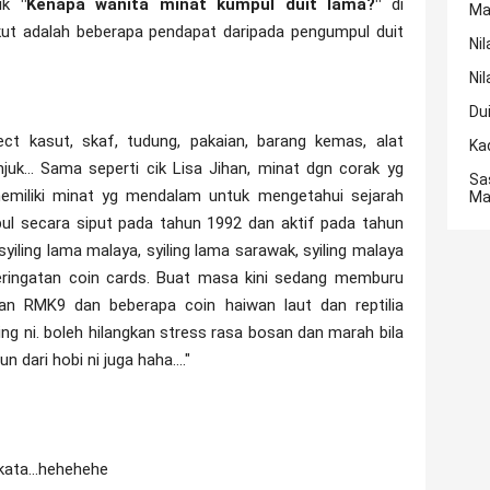
pik
"Kenapa wanita minat kumpul duit lama?"
di
Ma
kut adalah beberapa pendapat daripada pengumpul duit
Nil
Nil
Du
ct kasut, skaf, tudung, pakaian, barang kemas, alat
Ka
unjuk... Sama seperti cik Lisa Jihan, minat dgn corak yg
Sa
emiliki minat yg mendalam untuk mengetahui sejarah
Ma
mpul secara siput pada tahun 1992 dan aktif pada tahun
yiling lama malaya, syiling lama sarawak, syiling malaya
g peringatan coin cards. Buat masa kini sedang memburu
atan RMK9 dan beberapa coin haiwan laut dan reptilia
ng ni. boleh hilangkan stress rasa bosan dan marah bila
n dari hobi ni juga haha...."
-kata...hehehehe