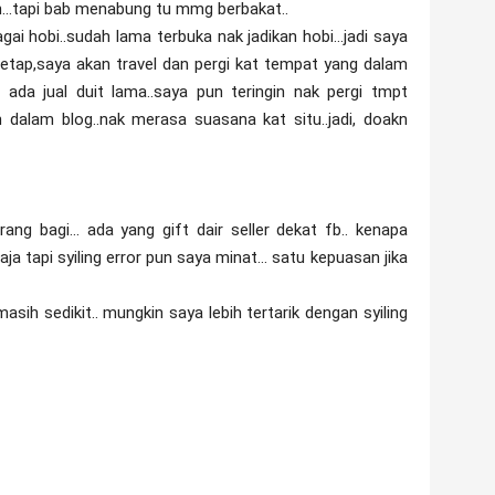
n...tapi bab menabung tu mmg berbakat..
ai hobi..sudah lama terbuka nak jadikan hobi...jadi saya
tetap,saya akan travel dan pergi kat tempat yang dalam
 ada jual duit lama..saya pun teringin nak pergi tmpt
n dalam blog..nak merasa suasana kat situ..jadi, doakn
ng bagi... ada yang gift dair seller dekat fb.. kenapa
ja tapi syiling error pun saya minat... satu kepuasan jika
sih sedikit.. mungkin saya lebih tertarik dengan syiling