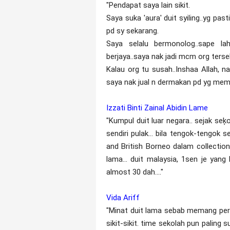
"Pendapat saya lain sikit.
Saya suka 'aura' duit syiling..yg pas
pd sy sekarang.
Saya selalu bermonolog..sape lah
berjaya..saya nak jadi mcm org terse
Kalau org tu susah..Inshaa Allah, n
saya nak jual n dermakan pd yg meme
Izzati Binti Zainal Abidin Lame
"Kumpul duit luar negara.. sejak se
sendiri pulak... bila tengok-tengok 
and British Borneo dalam collection d
lama... duit malaysia, 1sen je yan
almost 30 dah...."
Vida Ariff
"Minat duit lama sebab memang peran
sikit-sikit. time sekolah pun paling