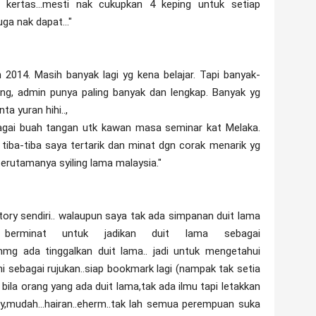
kertas...mesti nak cukupkan 4 keping untuk setiap
uga nak dapat..."
2014. Masih banyak lagi yg kena belajar. Tapi banyak-
ing, admin punya paling banyak dan lengkap. Banyak yg
ta yuran hihi..,
bagai buah tangan utk kawan masa seminar kat Melaka.
tiba-tiba saya tertarik dan minat dgn corak menarik yg
terutamanya syiling lama malaysia."
story sendiri.. walaupun saya tak ada simpanan duit lama
berminat untuk jadikan duit lama sebagai
 mmg ada tinggalkan duit lama.. jadi untuk mengetahui
 ni sebagai rujukan..siap bookmark lagi (nampak tak setia
n bila orang yang ada duit lama,tak ada ilmu tapi letakkan
mudah...hairan..eherm..tak lah semua perempuan suka