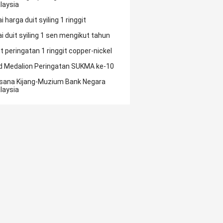
laysia
ai harga duit syiling 1 ringgit
ai duit syiling 1 sen mengikut tahun
it peringatan 1 ringgit copper-nickel
d Medalion Peringatan SUKMA ke-10
sana Kijang-Muzium Bank Negara
laysia