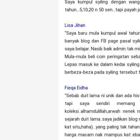
Saya kumpul syiling dengan wang 
tahun...5,10,20 n 50 sen...tapi payah j
Lisa Jihan
"Saya baru mula kumpul awal tahun 
banyak blog dan FB page pasal syil
saya belajar. Nasib baik admin tak min
Mula-mula beli coin peringatan se
Lepas masuk ke dalam kedai syiling 
berbeza-beza pada syiling tersebut 
Fieqa Eidha
"Sebab duit lama ni unik dan ada hi
tapi saya sendiri memang 
koleksi..alhamdulillah,arwah nenek
sejarah duit lama..saya jadikan blog
kat situ,haha)...yang paling tak taha
harga macam nak mampus kat ebay,