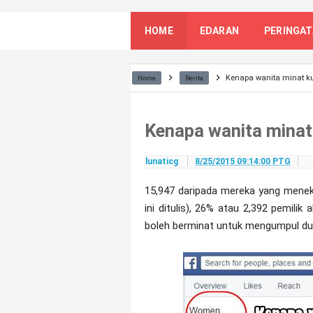
HOME
EDARAN
PERINGA
Kenapa wanita minat k
Home
Berita
Kenapa wanita minat
lunaticg
8/25/2015 09:14:00 PTG
15,947 daripada mereka yang meneka
ini ditulis), 26% atau 2,392 pemili
boleh berminat untuk mengumpul duit