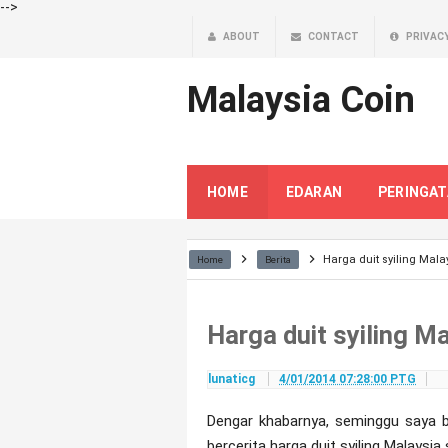
-->
ABOUT
CONTACT
PRIVAC
Malaysia Coin
HOME
EDARAN
PERINGA
Harga duit syiling Mal
Home
Berita
Harga duit syiling M
lunaticg
4/01/2014 07:28:00 PTG
Dengar khabarnya, seminggu saya b
bercerita harga duit syiling Malaysi