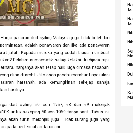
Ha
ta
Ha
ta
Nil
Harga pasaran duit syiling Malaysia juga tidak boleh lari
Nil
a permintaan, adalah penawaran dan jika ada penawaran
Se
turut jatuh. Kepada mereka yang sudah biasa membuat
Ma
ukan? Didalam numismatik, selagi koleksi itu dijaga rapi,
Nil
rpelihara, harganya akan tetap naik juga dimasa hadapan.
Du
ang akan di ambil. Jika anda pandai membuat spekulasi
pasaran hartanah, ada kemungkinan sekejap sahaja
Ka
an hasilnya.
Sa
Ma
arga duit syiling 50 sen 1967, 68 dan 69 melonjak
0K untuk sekeping 50 sen 1969 tanpa parit. Tahun ini,
anya akan turut melonjak juga. Tidak kurang juga yang
un pada pertengahan tahun ini.