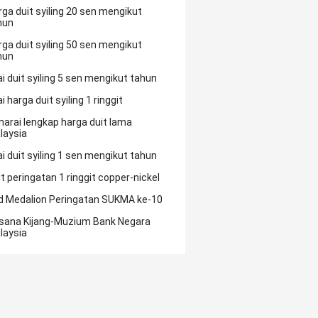
rga duit syiling 20 sen mengikut
hun
rga duit syiling 50 sen mengikut
hun
ai duit syiling 5 sen mengikut tahun
ai harga duit syiling 1 ringgit
narai lengkap harga duit lama
laysia
ai duit syiling 1 sen mengikut tahun
it peringatan 1 ringgit copper-nickel
d Medalion Peringatan SUKMA ke-10
sana Kijang-Muzium Bank Negara
laysia