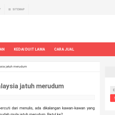
Y
SITEMAP
TAN
KEDAI DUIT LAMA
CARA JUAL
aysia jatuh merudum
alaysia jatuh merudum
ercuti dari menulis, ada dikalangan kawan-kawan yang
a sudah mula jatuh merudum. Betul ke?