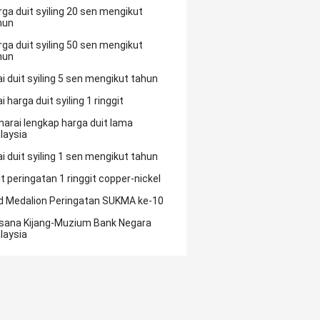
rga duit syiling 20 sen mengikut
hun
rga duit syiling 50 sen mengikut
hun
ai duit syiling 5 sen mengikut tahun
ai harga duit syiling 1 ringgit
narai lengkap harga duit lama
laysia
ai duit syiling 1 sen mengikut tahun
it peringatan 1 ringgit copper-nickel
d Medalion Peringatan SUKMA ke-10
sana Kijang-Muzium Bank Negara
laysia