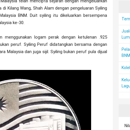
 Malaysia telah mencipta sejarah dengan mengeluarkan
nya di Kilang Wang, Shah Alam dengan pengeluaran Syiling
alaysia BNM. Duit syiling itu dikeluarkan bersempena
Temp
aysia ke-30.
Jual
ngan menggunakan logam perak dengan ketulenan .925
Lum
bukan peruf. Syiling Peruf didatangkan bersama dengan
Pela
 Malaysia dan juga sijil. Syiling bukan peruf pula dijual
BN
Kole
Kelu
Lagu
Nil