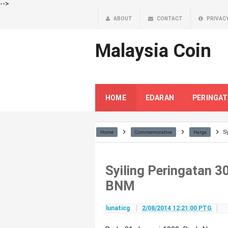
-->
ABOUT
CONTACT
PRIVAC
Malaysia Coin
HOME
EDARAN
PERINGA
S
Home
Commemorative
Harga
Syiling Peringatan 
BNM
lunaticg
2/08/2014 12:21:00 PTG