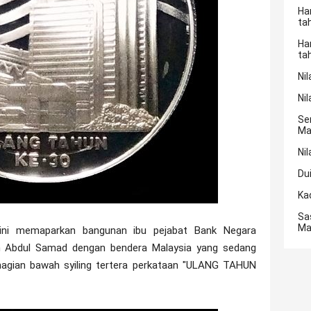
Ha
ta
Ha
ta
Nil
Nil
Se
Ma
Nil
Du
Ka
Sa
Ma
 ini memaparkan bangunan ibu pejabat Bank Negara
n Abdul Samad dengan bendera Malaysia yang sedang
Bahagian bawah syiling tertera perkataan "ULANG TAHUN